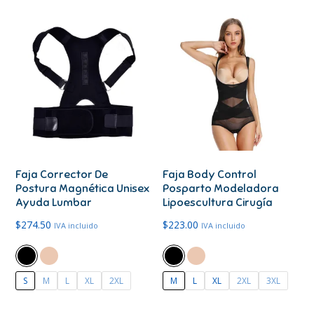
múltiples
múltiples
variantes.
variantes.
Las
Las
opciones
opciones
se
se
pueden
pueden
elegir
elegir
en
en
la
Faja Corrector De
Faja Body Control
la
Postura Magnética Unisex
Posparto Modeladora
página
página
Ayuda Lumbar
Lipoescultura Cirugía
de
de
$
274.50
$
223.00
IVA incluido
IVA incluido
producto
producto
S
M
L
XL
2XL
M
L
XL
2XL
3XL
Este
Este