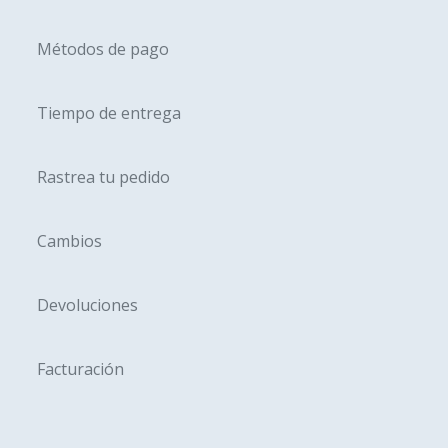
la
de
página
produc
Métodos de pago
de
producto
Tiempo de entrega
Rastrea tu pedido
Cambios
Devoluciones
Facturación