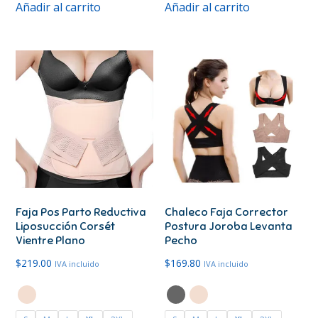
Añadir al carrito
Añadir al carrito
producto
producto
tiene
tiene
múltiples
múltiples
variantes.
variantes.
Las
Las
opciones
opciones
se
se
pueden
pueden
elegir
elegir
en
en
Faja Pos Parto Reductiva
Chaleco Faja Corrector
la
la
Liposucción Corsét
Postura Joroba Levanta
página
página
Vientre Plano
Pecho
de
de
$
219.00
$
169.80
IVA incluido
IVA incluido
producto
producto