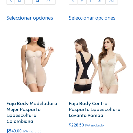
S
M
L
XL
2XL
S
M
L
XL
2XL
Este
Este
Seleccionar opciones
Seleccionar opciones
producto
produc
tiene
tiene
múltiples
múltipl
variantes.
variante
Las
Las
opciones
opcione
se
se
pueden
pueden
elegir
elegir
en
en
Faja Body Modeladora
Faja Body Control
la
la
Mujer Posparto
Posparto Lipoescultura
página
página
Lipoescultura
Levanta Pompa
de
de
Colombiana
$
228.50
IVA incluido
producto
produc
$
549.00
IVA incluido