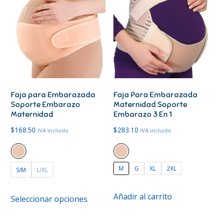
Faja para Embarazada
Faja Para Embarazada
Soporte Embarazo
Maternidad Soporte
Maternidad
Embarazo 3 En 1
$
168.50
$
283.10
IVA incluido
IVA incluido
M
G
XL
2XL
S/M
L/XL
Este
Este
Añadir al carrito
Seleccionar opciones
producto
producto
tiene
tiene