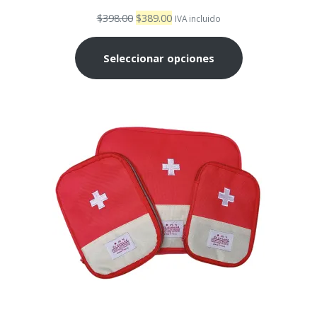
El
El
$
398.00
$
389.00
IVA incluido
precio
precio
original
actual
Seleccionar opciones
era:
es:
$398.00.
$389.00.