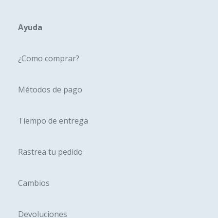
se
pueden
Ayuda
elegir
en
¿Como comprar?
la
página
Métodos de pago
de
produc
Tiempo de entrega
Rastrea tu pedido
Cambios
Devoluciones