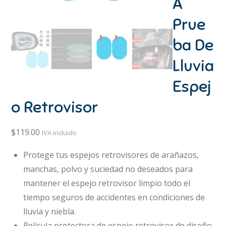
A
Prue
ba De
Lluvia
Espej
o Retrovisor
$
119.00
IVA incluido
Protege tus espejos retrovisores de arañazos,
manchas, polvo y suciedad no deseados para
mantener el espejo retrovisor limpio todo el
tiempo seguros de accidentes en condiciones de
lluvia y niebla.
Película protectora de espejo retrovisor de diseño