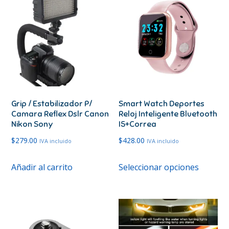
Grip / Estabilizador P/
Smart Watch Deportes
Camara Reflex Dslr Canon
Reloj Inteligente Bluetooth
Nikon Sony
I5+Correa
$
279.00
$
428.00
IVA incluido
IVA incluido
Este
Añadir al carrito
Seleccionar opciones
produc
tiene
múltipl
variante