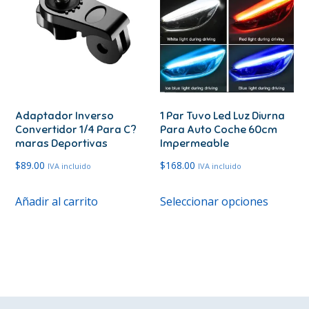
Las
opcione
se
pueden
elegir
en
Adaptador Inverso
1 Par Tuvo Led Luz Diurna
la
Convertidor 1/4 Para C?
Para Auto Coche 60cm
página
maras Deportivas
Impermeable
de
$
89.00
$
168.00
IVA incluido
IVA incluido
produc
Este
Añadir al carrito
Seleccionar opciones
produc
tiene
múltipl
variante
Las
opcione