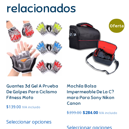
relacionados
Oferta
Guantes 3d Gel A Prueba
Mochila Bolsa
De Golpes Para Ciclismo
Impermeable De La C?
Fitness Moto
mara Para Sony Nikon
Canon
$
139.00
IVA incluido
El
El
$
399.00
$
284.00
IVA incluido
Este
precio
precio
Seleccionar opciones
Este
producto
Seleccionar opciones
original
actual