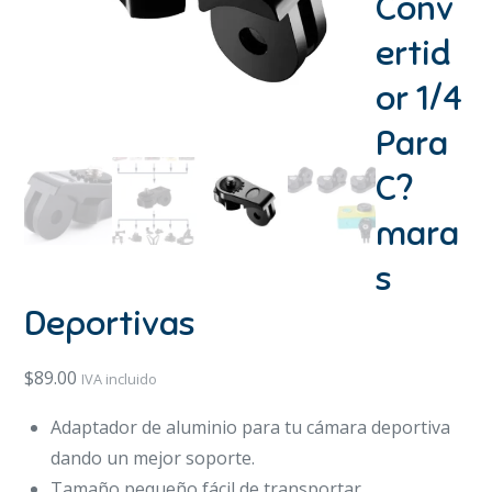
Conv
ertid
or 1/4
Para
C?
mara
s
Deportivas
$
89.00
IVA incluido
Adaptador de aluminio para tu cámara deportiva
dando un mejor soporte.
Tamaño pequeño fácil de transportar.