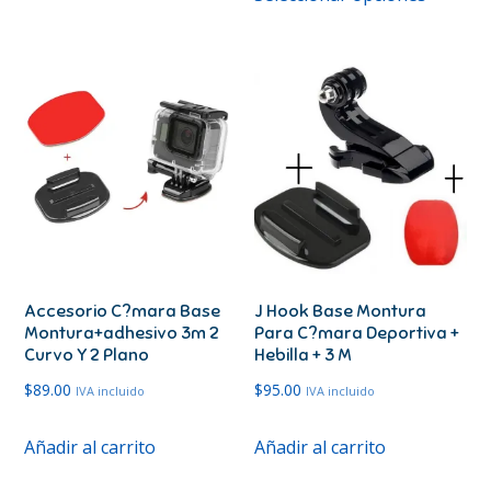
produc
tiene
era:
es:
tiene
múltiples
$399.00.
$284.00.
múltipl
variantes.
variante
Las
Las
opciones
opcione
se
se
pueden
pueden
elegir
elegir
en
en
la
Accesorio C?mara Base
J Hook Base Montura
la
página
Montura+adhesivo 3m 2
Para C?mara Deportiva +
página
de
Curvo Y 2 Plano
Hebilla + 3 M
de
producto
$
89.00
$
95.00
IVA incluido
IVA incluido
produc
Añadir al carrito
Añadir al carrito