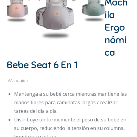
Moch
ila
Ergo
nómi
ca
Bebe Seat 6 En 1
IVA incluido
Mantenga a su bebé cerca mientras mantiene las
manos libres para caminatas largas / realizar
tareas del día a día.
Distribuye uniformemente el peso de su bebé en
su cuerpo, reduciendo la tensión en su columna,
hombros y cintura.