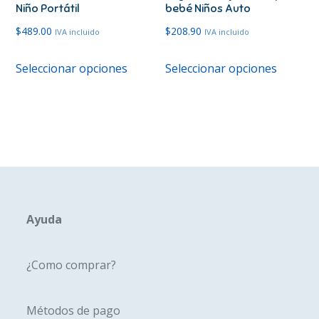
página
página
Niño Portátil
bebé Niños Auto
de
de
$
489.00
$
208.90
IVA incluido
IVA incluido
producto
produc
Este
Este
Seleccionar opciones
Seleccionar opciones
producto
produc
tiene
tiene
múltiples
múltipl
variantes.
variante
Las
Las
opciones
opcione
se
se
pueden
pueden
Ayuda
elegir
elegir
en
en
¿Como comprar?
la
la
página
página
Métodos de pago
de
de