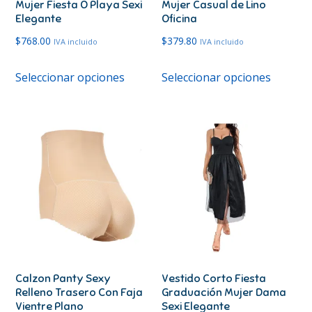
Mujer Fiesta Ó Playa Sexi
Mujer Casual de Lino
Elegante
Oficina
$
768.00
$
379.80
IVA incluido
IVA incluido
Este
Este
Seleccionar opciones
Seleccionar opciones
producto
produc
tiene
tiene
múltiples
múltipl
variantes.
variante
Las
Las
opciones
opcione
se
se
pueden
pueden
elegir
elegir
en
en
Calzon Panty Sexy
Vestido Corto Fiesta
la
la
Relleno Trasero Con Faja
Graduación Mujer Dama
página
página
Vientre Plano
Sexi Elegante