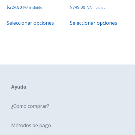
de
de
$
224.80
$
749.00
IVA incluido
IVA incluido
producto
produc
Este
Este
Seleccionar opciones
Seleccionar opciones
producto
produc
tiene
tiene
múltiples
múltipl
variantes.
variante
Las
Las
opciones
opcione
se
se
pueden
pueden
Ayuda
elegir
elegir
en
en
¿Como comprar?
la
la
página
página
Métodos de pago
de
de