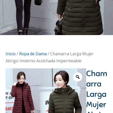
Inicio
/
Ropa de Dama
/ Chamarra Larga Mujer
Abrigo Invierno Acolchada Impermeable
Cham
arra
Larga
Mujer