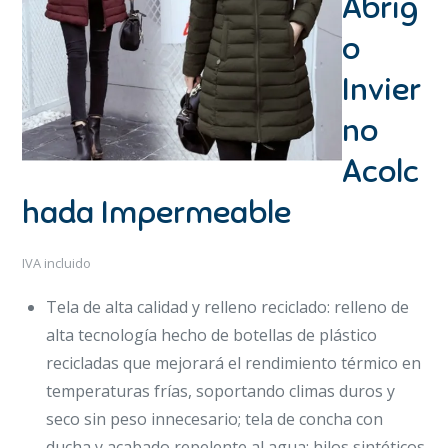
Abrig
o
Invier
no
Acolc
hada Impermeable
IVA incluido
Tela de alta calidad y relleno reciclado: relleno de
alta tecnología hecho de botellas de plástico
recicladas que mejorará el rendimiento térmico en
temperaturas frías, soportando climas duros y
seco sin peso innecesario; tela de concha con
ducha y acabado repelente al agua; hilos sintéticos