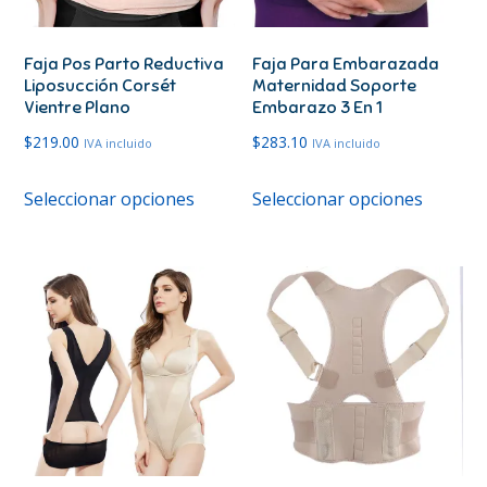
Faja Pos Parto Reductiva
Faja Para Embarazada
Liposucción Corsét
Maternidad Soporte
Vientre Plano
Embarazo 3 En 1
$
219.00
$
283.10
IVA incluido
IVA incluido
Este
Este
Seleccionar opciones
Seleccionar opciones
producto
produc
tiene
tiene
múltiples
múltipl
variantes.
variante
Las
Las
opciones
opcione
se
se
pueden
pueden
elegir
elegir
en
en