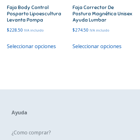
Faja Body Control
Faja Corrector De
la
la
Posparto Lipoescultura
Postura Magnética Unisex
página
página
Levanta Pompa
Ayuda Lumbar
de
de
$
228.50
$
274.50
IVA incluido
IVA incluido
producto
produc
Este
Este
Seleccionar opciones
Seleccionar opciones
producto
produc
tiene
tiene
múltiples
múltipl
variantes.
variante
Las
Las
opciones
opcione
se
se
pueden
pueden
Ayuda
elegir
elegir
en
en
¿Como comprar?
la
la