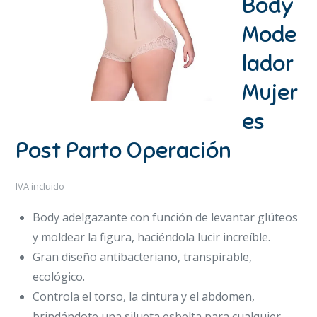
Body
Mode
lador
Mujer
es
Post Parto Operación
IVA incluido
Body adelgazante con función de levantar glúteos
y moldear la figura, haciéndola lucir increíble.
Gran diseño antibacteriano, transpirable,
ecológico.
Controla el torso, la cintura y el abdomen,
brindándote una silueta esbelta para cualquier