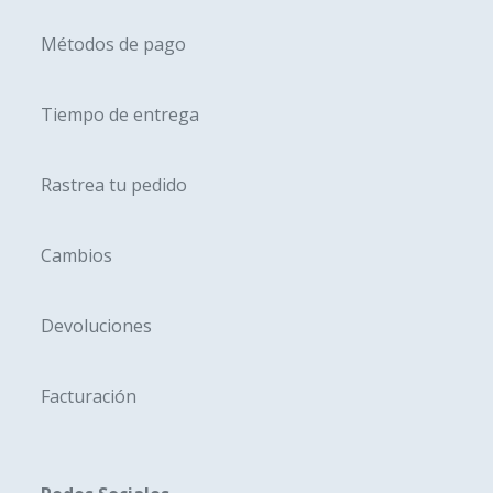
página
página
Métodos de pago
de
de
producto
produc
Tiempo de entrega
Rastrea tu pedido
Cambios
Devoluciones
Facturación