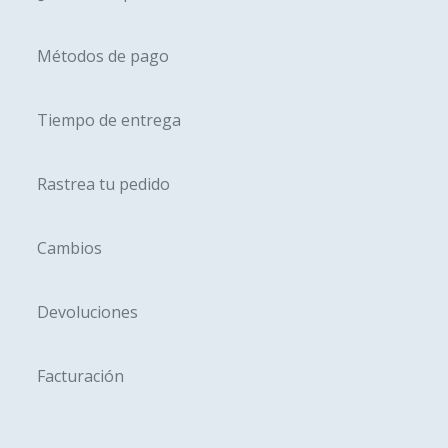
la
página
Métodos de pago
de
produc
Tiempo de entrega
Rastrea tu pedido
Cambios
Devoluciones
Facturación