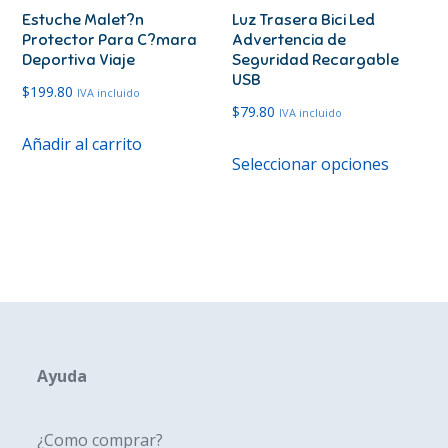
Estuche Malet?n
Luz Trasera Bici Led
la
Protector Para C?mara
Advertencia de
página
Deportiva Viaje
Seguridad Recargable
de
USB
$
199.80
IVA incluido
produc
$
79.80
IVA incluido
Añadir al carrito
Este
Seleccionar opciones
produc
tiene
múltipl
variante
Las
opcione
se
pueden
Ayuda
elegir
en
¿Como comprar?