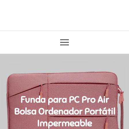
Skip
to
Darababy.mx
content
Todo para tu bebé
Funda para PC Pro Air
Bolsa Ordenador Portátil
Impermeable