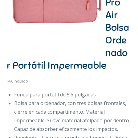
Pro
Air
Bolsa
Orde
nado
r Portátil Impermeable
IVA incluido
Funda para portátil de 5.6 pulgadas.
Bolsa para ordenador, con tres bolsas frontales,
cierre en cada compartimento. Material
impermeable. Suave material afelpado por dentro.
Capaz de absorber eficazmente los impactos.
Repelente al agua y a prueba de humedad. Doble