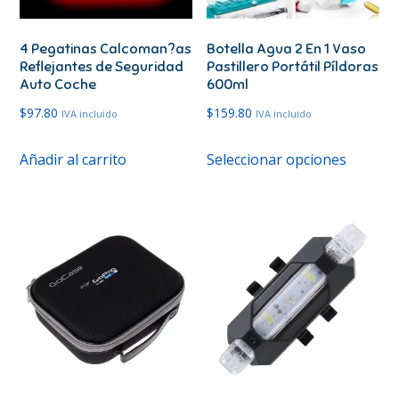
4 Pegatinas Calcoman?as
Botella Agua 2 En 1 Vaso
Reflejantes de Seguridad
Pastillero Portátil Píldoras
Auto Coche
600ml
$
97.80
$
159.80
IVA incluido
IVA incluido
Este
Añadir al carrito
Seleccionar opciones
produc
tiene
múltipl
variante
Las
opcione
se
pueden
elegir
en