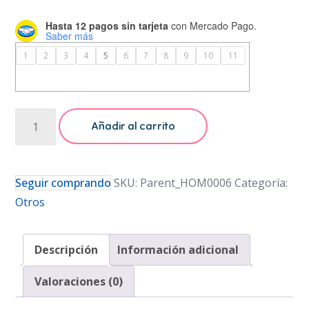
Hasta 12 pagos sin tarjeta
con Mercado Pago.
Saber más
1
2
3
4
5
6
7
8
9
10
11
Gemelos
Añadir al carrito
Mancuernillas
De
Star
Seguir comprando
SKU:
Parent_HOM0006
Categoría:
Wars
Otros
Para
Hombre
Descripción
Información adicional
Camisa
Formal
Valoraciones (0)
cantidad