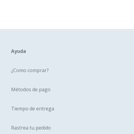
múltipl
variante
Las
opcione
se
pueden
Ayuda
elegir
en
¿Como comprar?
la
página
Métodos de pago
de
produc
Tiempo de entrega
Rastrea tu pedido