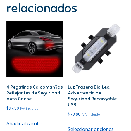
relacionados
4 Pegatinas Calcoman?as
Luz Trasera Bici Led
Reflejantes de Seguridad
Advertencia de
Auto Coche
Seguridad Recargable
USB
$
97.80
IVA incluido
$
79.80
IVA incluido
Añadir al carrito
Este
Seleccionar opciones