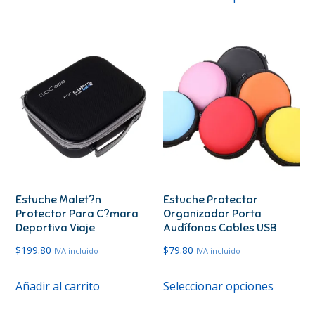
produc
tiene
múltipl
variante
Las
opcione
se
pueden
elegir
en
Estuche Malet?n
Estuche Protector
la
Protector Para C?mara
Organizador Porta
página
Deportiva Viaje
Audífonos Cables USB
de
$
199.80
$
79.80
IVA incluido
IVA incluido
produc
Este
Añadir al carrito
Seleccionar opciones
produc
tiene