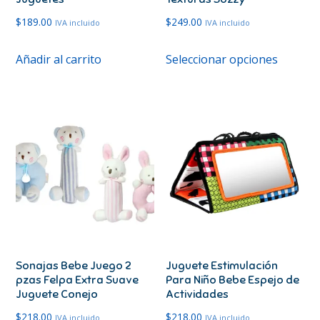
$
189.00
$
249.00
IVA incluido
IVA incluido
Este
Añadir al carrito
Seleccionar opciones
produc
tiene
múltipl
variante
Las
opcione
se
pueden
elegir
en
Sonajas Bebe Juego 2
Juguete Estimulación
la
pzas Felpa Extra Suave
Para Niño Bebe Espejo de
página
Juguete Conejo
Actividades
de
$
218.00
$
218.00
IVA incluido
IVA incluido