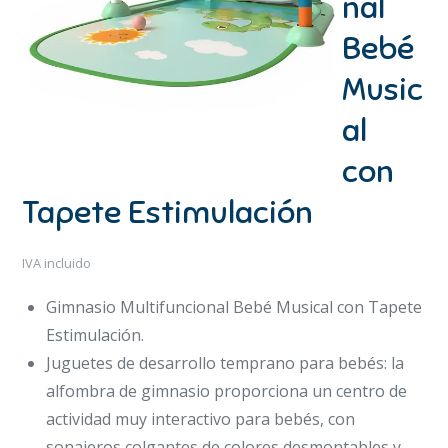
nal
Bebé
Music
al
con
Tapete Estimulación
IVA incluido
Gimnasio Multifuncional Bebé Musical con Tapete
Estimulación.
Juguetes de desarrollo temprano para bebés: la
alfombra de gimnasio proporciona un centro de
actividad muy interactivo para bebés, con
sonajeros colgantes de colores desmontables y