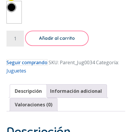
Juguete
Añadir al carrito
Estimulación
Para
Niño
Seguir comprando
SKU:
Parent_Jug0034
Categoría:
Bebe
Juguetes
Espejo
de
Descripción
Información adicional
Actividades
cantidad
Valoraciones (0)
Descripción