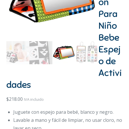
ón
Para
Niño
Bebe
Espej
o de
Activi
dades
$
218.00
IVA incluido
Juguete con espejo para bebé, blanco y negro.
Lavable a mano y fácil de limpiar, no usar cloro, no
lavar en seco.