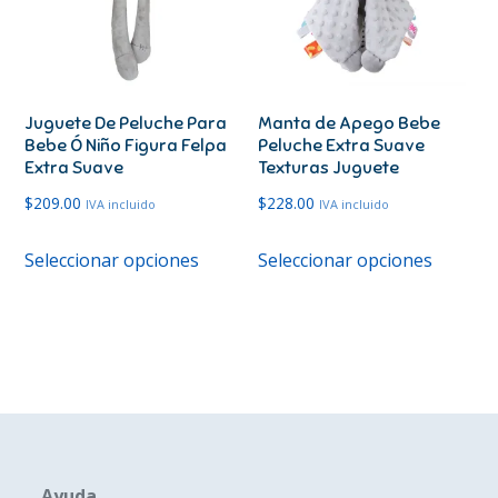
se
se
pueden
pueden
elegir
elegir
en
en
Juguete De Peluche Para
Manta de Apego Bebe
la
la
Bebe Ó Niño Figura Felpa
Peluche Extra Suave
página
página
Extra Suave
Texturas Juguete
de
de
$
209.00
$
228.00
IVA incluido
IVA incluido
producto
produc
Este
Este
Seleccionar opciones
Seleccionar opciones
producto
produc
tiene
tiene
múltiples
múltipl
variantes.
variante
Las
Las
opciones
opcione
se
se
pueden
pueden
Ayuda