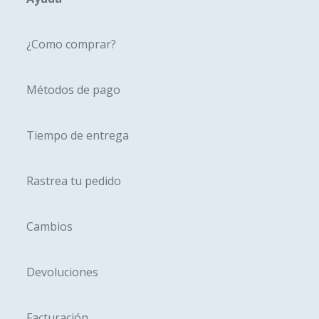
elegir
elegir
en
en
¿Como comprar?
la
la
página
página
Métodos de pago
de
de
producto
produc
Tiempo de entrega
Rastrea tu pedido
Cambios
Devoluciones
Facturación