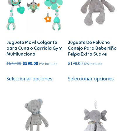
Juguete Movil Colgante
Juguete De Peluche
para Cuna o Carriola Gym
Conejo Para Bebe Niño
Multifuncional
Felpa Extra Suave
El
El
$
649.00
$
599.00
$
198.00
IVA incluido
IVA incluido
precio
precio
Este
Este
Seleccionar opciones
Seleccionar opciones
original
actual
producto
produc
era:
es:
tiene
tiene
$649.00.
$599.00.
múltiples
múltipl
variantes.
variante
Las
Las
opciones
opcione