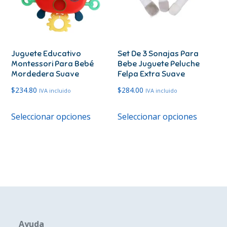
pueden
elegir
en
Juguete Educativo
Set De 3 Sonajas Para
la
Montessori Para Bebé
Bebe Juguete Peluche
página
Mordedera Suave
Felpa Extra Suave
de
$
234.80
$
284.00
IVA incluido
IVA incluido
produc
Este
Este
Seleccionar opciones
Seleccionar opciones
producto
produc
tiene
tiene
múltiples
múltipl
variantes.
variante
Las
Las
opciones
opcione
se
se
pueden
pueden
Ayuda