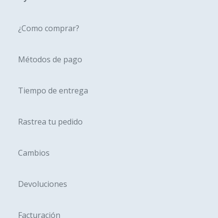
elegir
elegir
en
en
¿Como comprar?
la
la
página
página
Métodos de pago
de
de
producto
produc
Tiempo de entrega
Rastrea tu pedido
Cambios
Devoluciones
Facturación