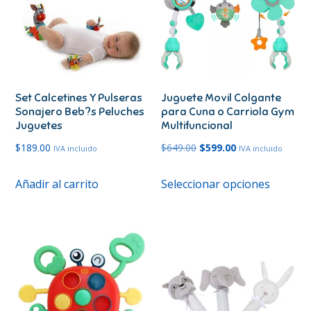
Set Calcetines Y Pulseras
Juguete Movil Colgante
Sonajero Beb?s Peluches
para Cuna o Carriola Gym
Juguetes
Multifuncional
El
El
$
189.00
$
649.00
$
599.00
IVA incluido
IVA incluido
precio
precio
Este
Añadir al carrito
Seleccionar opciones
original
actual
produc
era:
es:
tiene
$649.00.
$599.00.
múltipl
variante
Las
opcione
se