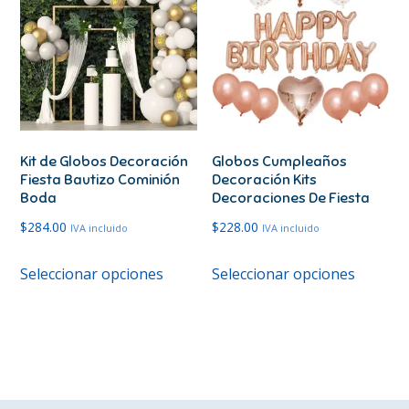
Las
Las
opciones
opcione
se
se
pueden
pueden
elegir
elegir
en
en
Kit de Globos Decoración
Globos Cumpleaños
la
la
Fiesta Bautizo Cominión
Decoración Kits
página
página
Boda
Decoraciones De Fiesta
de
de
$
284.00
$
228.00
IVA incluido
IVA incluido
producto
produc
Este
Este
Seleccionar opciones
Seleccionar opciones
producto
produc
tiene
tiene
múltiples
múltipl
variantes.
variante
Las
Las