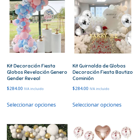
Kit Decoración Fiesta
Kit Guirnalda de Globos
Globos Revelación Genero
Decoración Fiesta Bautizo
Gender Reveal
Cominión
$
284.00
$
284.00
IVA incluido
IVA incluido
Este
Este
Seleccionar opciones
Seleccionar opciones
producto
produc
tiene
tiene
múltiples
múltipl
variantes.
variante