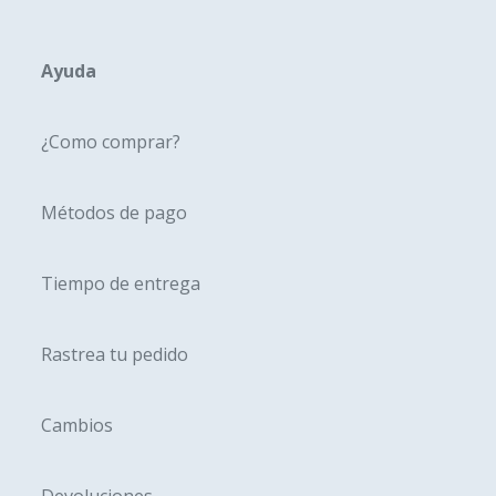
opciones
opcione
se
se
pueden
pueden
Ayuda
elegir
elegir
en
en
¿Como comprar?
la
la
página
página
Métodos de pago
de
de
producto
produc
Tiempo de entrega
Rastrea tu pedido
Cambios