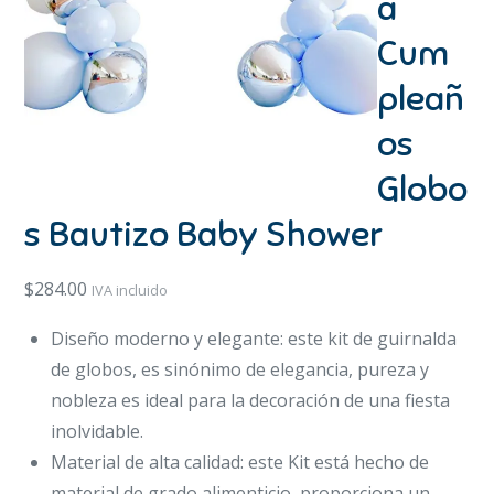
a
Cum
pleañ
os
Globo
s Bautizo Baby Shower
$
284.00
IVA incluido
Diseño moderno y elegante: este kit de guirnalda
de globos, es sinónimo de elegancia, pureza y
nobleza es ideal para la decoración de una fiesta
inolvidable.
Material de alta calidad: este Kit está hecho de
material de grado alimenticio, proporciona un