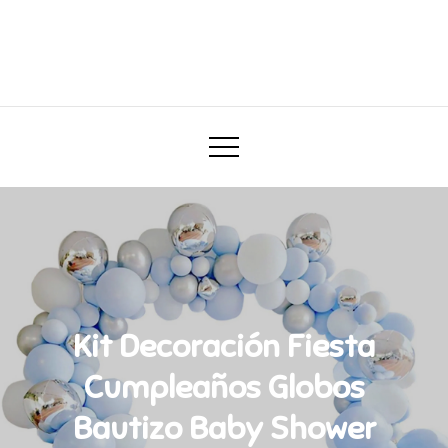
Skip
to
Darababy.mx
content
Todo para tu bebé
Kit Decoración Fiesta
Cumpleaños Globos
Bautizo Baby Shower