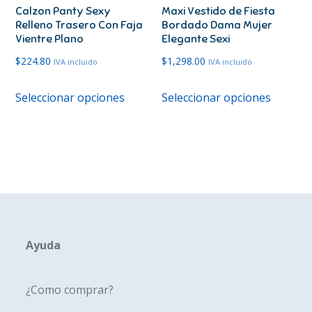
Calzon Panty Sexy
Maxi Vestido de Fiesta
la
la
Relleno Trasero Con Faja
Bordado Dama Mujer
página
página
Vientre Plano
Elegante Sexi
de
de
$
224.80
$
1,298.00
IVA incluido
IVA incluido
producto
produc
Este
Este
Seleccionar opciones
Seleccionar opciones
producto
produc
tiene
tiene
múltiples
múltipl
variantes.
variante
Las
Las
opciones
opcione
se
se
pueden
pueden
Ayuda
elegir
elegir
en
en
¿Como comprar?
la
la