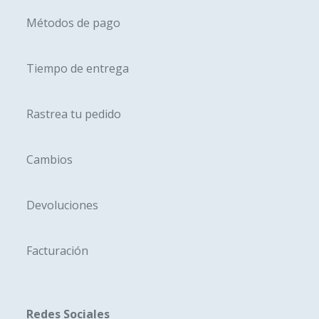
página
página
Métodos de pago
de
de
producto
produc
Tiempo de entrega
Rastrea tu pedido
Cambios
Devoluciones
Facturación
Redes Sociales