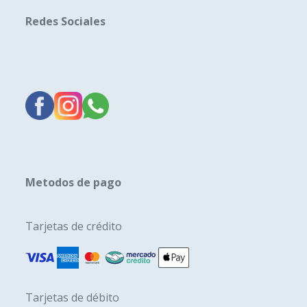
Redes Sociales
Metodos de pago
Tarjetas de crédito
Tarjetas de débito