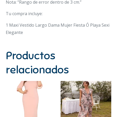
Nota: “Rango de error dentro de 3 cm.”
Tu compra incluye:
1 Maxi Vestido Largo Dama Mujer Fiesta Ó Playa Sexi
Elegante
Productos
relacionados