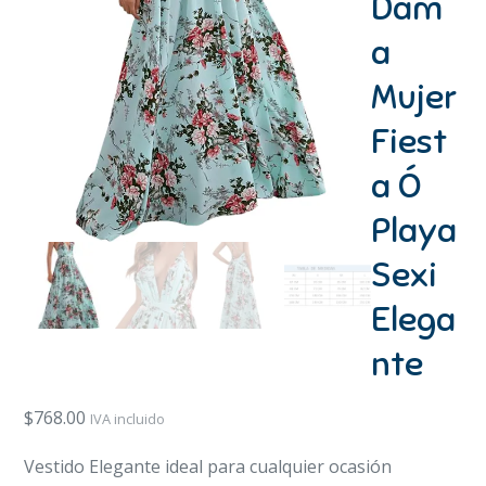
Dam
a
Mujer
Fiest
a Ó
Playa
Sexi
Elega
nte
$
768.00
IVA incluido
Vestido Elegante ideal para cualquier ocasión