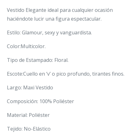
Vestido Elegante ideal para cualquier ocasión
haciéndote lucir una figura espectacular.
Estilo: Glamour, sexy y vanguardista.
Color:Multicolor.
Tipo de Estampado: Floral.
Escote:Cuello en ‘v’ o pico profundo, tirantes finos.
Largo: Maxi Vestido
Composición: 100% Poliéster
Material: Poliéster
Tejido: No-Elástico