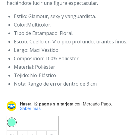
haciéndote lucir una figura espectacular.
Estilo: Glamour, sexy y vanguardista.
Color:Multicolor.
Tipo de Estampado: Floral.
Escote:Cuello en ‘v’ o pico profundo, tirantes finos.
Largo: Maxi Vestido
Composición: 100% Poliéster
Material: Poliéster
Tejido: No-Elástico
Nota: Rango de error dentro de 3 cm.
Hasta 12 pagos sin tarjeta
con Mercado Pago.
Saber más