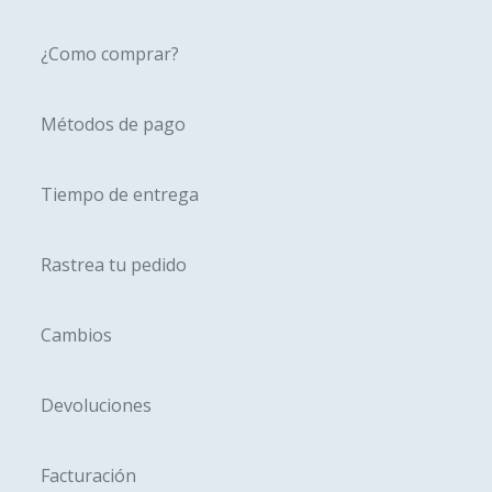
elegir
elegir
en
en
¿Como comprar?
la
la
página
página
Métodos de pago
de
de
producto
produc
Tiempo de entrega
Rastrea tu pedido
Cambios
Devoluciones
Facturación