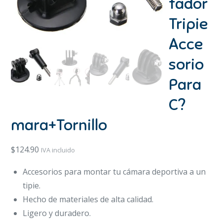
tador
Tripie
Acce
sorio
Para
C?
mara+Tornillo
$
124.90
IVA incluido
Accesorios para montar tu cámara deportiva a un
tipie.
Hecho de materiales de alta calidad.
Ligero y duradero.