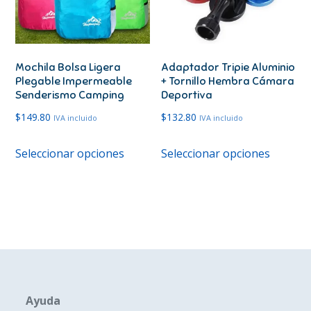
Mochila Bolsa Ligera
Adaptador Tripie Aluminio
Plegable Impermeable
+ Tornillo Hembra Cámara
Senderismo Camping
Deportiva
$
149.80
$
132.80
IVA incluido
IVA incluido
Este
Este
Seleccionar opciones
Seleccionar opciones
producto
produc
tiene
tiene
múltiples
múltipl
variantes.
variante
Las
Las
opciones
opcione
se
se
pueden
pueden
Ayuda