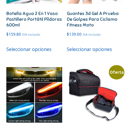
Botella Agua 2 En 1 Vaso
Guantes 3d Gel A Prueba
Pastillero Portátil Píldoras
De Golpes Para Ciclismo
600ml
Fitness Moto
$
159.80
$
139.00
IVA incluido
IVA incluido
Este
Este
Seleccionar opciones
Seleccionar opciones
producto
produc
tiene
tiene
múltiples
múltipl
Oferta
variantes.
variante
Las
Las
opciones
opcione
se
se
pueden
pueden
elegir
elegir
en
en