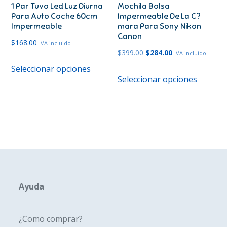
1 Par Tuvo Led Luz Diurna
Mochila Bolsa
la
la
Para Auto Coche 60cm
Impermeable De La C?
página
página
Impermeable
mara Para Sony Nikon
de
de
Canon
$
168.00
IVA incluido
producto
produc
El
El
$
399.00
$
284.00
IVA incluido
Este
precio
precio
Seleccionar opciones
Este
producto
Seleccionar opciones
original
actual
produc
tiene
era:
es:
tiene
múltiples
$399.00.
$284.00.
múltipl
variantes.
variante
Las
Las
opciones
opcione
se
se
pueden
pueden
Ayuda
elegir
elegir
en
en
la
¿Como comprar?
la