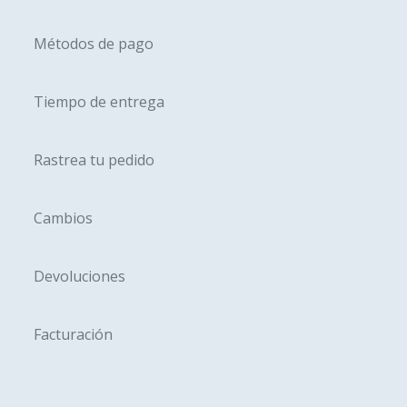
página
página
de
Métodos de pago
de
producto
produc
Tiempo de entrega
Rastrea tu pedido
Cambios
Devoluciones
Facturación