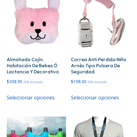
Almohada Cojín,
Correa Anti Perdida Niño
Habitación De Bebes Ó
Arnés Tipo Pulsera De
Lactancia Y Decorativo
Seguridad
$
308.90
$
198.00
IVA incluido
IVA incluido
Este
Este
Seleccionar opciones
Seleccionar opciones
producto
produc
tiene
tiene
múltiples
múltipl
variantes.
variante
Las
Las