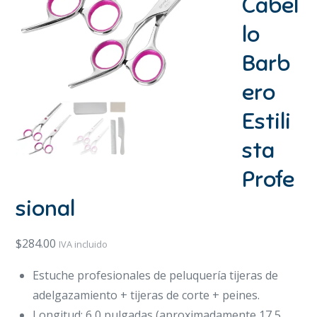
Cabel
lo
Barb
ero
Estili
sta
Profe
sional
$
284.00
IVA incluido
Estuche profesionales de peluquería tijeras de
adelgazamiento + tijeras de corte + peines.
Longitud: 6,0 pulgadas (aproximadamente 17,5