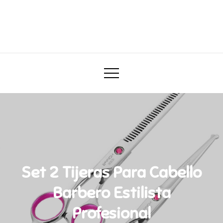
Skip
to
Darababy.mx
content
Todo para tu bebé
Set 2 Tijeras Para Cabello
Barbero Estilista
Profesional