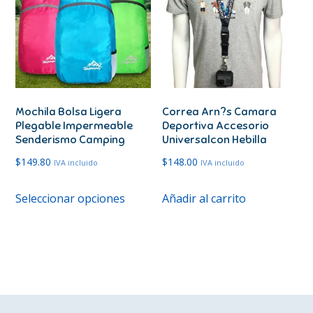
opciones
opcione
se
se
pueden
pueden
elegir
elegir
en
en
Mochila Bolsa Ligera
Correa Arn?s Camara
la
la
Plegable Impermeable
Deportiva Accesorio
página
página
Senderismo Camping
Universalcon Hebilla
de
de
$
149.80
$
148.00
IVA incluido
IVA incluido
producto
produc
Este
Seleccionar opciones
Añadir al carrito
producto
tiene
múltiples
variantes.
Las
opciones