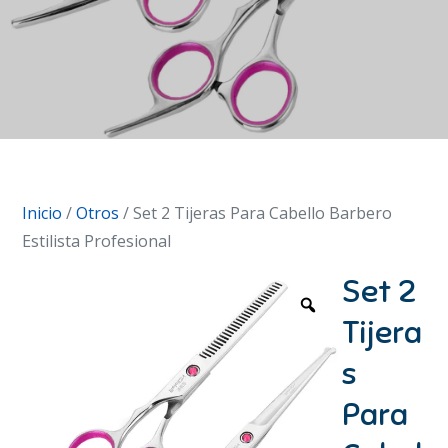
Inicio
/
Otros
/ Set 2 Tijeras Para Cabello Barbero
Estilista Profesional
Set 2
Tijera
s
Para