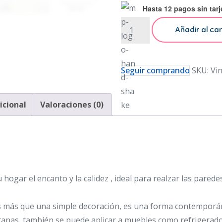
Hasta 12 pagos sin tarj
Set
Añadir al car
de
Cuadros
Decorativo
Seguir comprando
SKU:
Vi
Habitaci?
n
icional
Valoraciones (0)
Infantil
Bebe
Ni?
o
Ni?
a
tu hogar el encanto y la calidez , ideal para realzar las parede
cantidad
 Es más que una simple decoración, es una forma contemporán
anas, también se puede aplicar a muebles como refrigerador