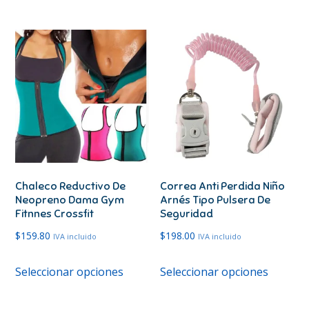
era:
es:
tiene
$399.00.
$284.00.
múltiples
variantes.
Las
opciones
se
pueden
elegir
en
Chaleco Reductivo De
Correa Anti Perdida Niño
la
Neopreno Dama Gym
Arnés Tipo Pulsera De
página
Fitnnes Crossfit
Seguridad
de
$
159.80
$
198.00
IVA incluido
IVA incluido
producto
Este
Este
Seleccionar opciones
Seleccionar opciones
producto
produc
tiene
tiene