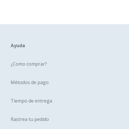
múltiples
múltipl
variantes.
variante
Las
Las
opciones
opcione
se
se
pueden
pueden
Ayuda
elegir
elegir
en
en
¿Como comprar?
la
la
página
página
Métodos de pago
de
de
producto
produc
Tiempo de entrega
Rastrea tu pedido