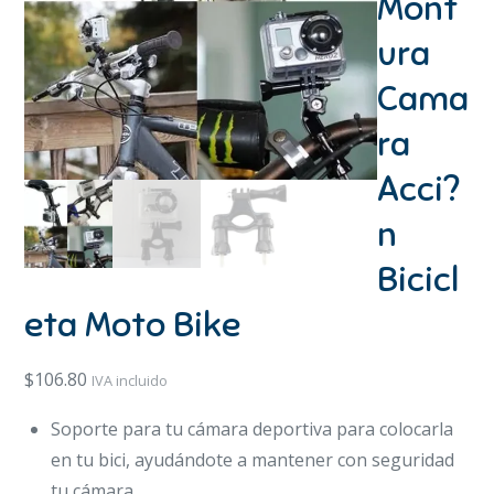
Mont
ura
Cama
ra
Acci?
n
Bicicl
eta Moto Bike
$
106.80
IVA incluido
Soporte para tu cámara deportiva para colocarla
en tu bici, ayudándote a mantener con seguridad
tu cámara.