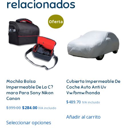
relacionados
Oferta
Mochila Bolsa
Cubierta Impermeable De
Impermeable De La C?
Coche Auto Anti Uv
mara Para Sony Nikon
Vw/bmw/honda
Canon
$
489.70
IVA incluido
El
El
$
399.00
$
284.00
IVA incluido
precio
precio
Añadir al carrito
Este
Seleccionar opciones
original
actual
producto