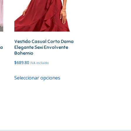
Vestido Casual Corto Dama
da
Elegante Sexi Envolvente
Bohemio
$
689.80
IVA incluido
Este
Seleccionar opciones
cto
producto
tiene
les
múltiples
es.
variantes.
Las
es
opciones
se