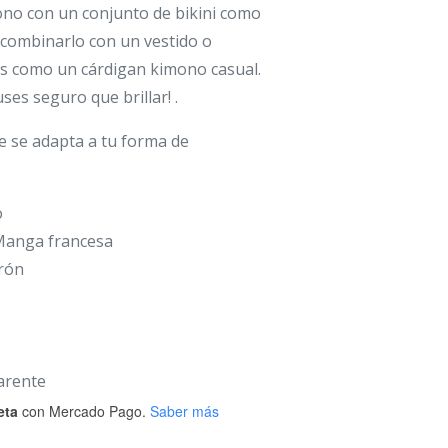
no con un conjunto de bikini como
 combinarlo con un vestido o
ns como un cárdigan kimono casual.
ses seguro que brillar! .
e se adapta a tu forma de
o
Manga francesa
urón
arente
eta
con Mercado Pago.
Saber más