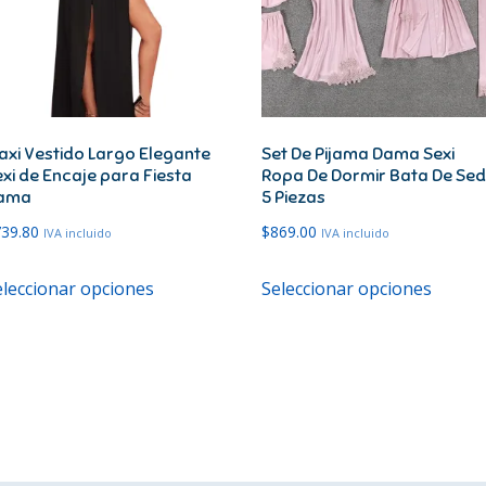
axi Vestido Largo Elegante
Set De Pijama Dama Sexi
xi de Encaje para Fiesta
Ropa De Dormir Bata De Se
ama
5 Piezas
739.80
$
869.00
IVA incluido
IVA incluido
Este
Este
eleccionar opciones
Seleccionar opciones
producto
produ
tiene
tiene
múltiples
múltip
variantes.
variant
Las
Las
opciones
opcion
se
se