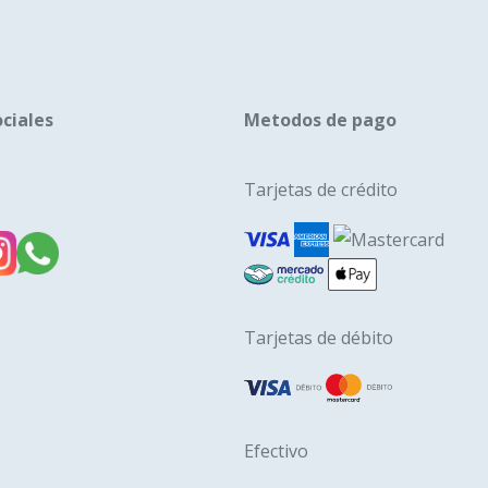
pueden
puede
elegir
elegir
en
en
la
la
ciales
Metodos de pago
página
págin
de
de
Tarjetas de crédito
producto
produ
Tarjetas de débito
Efectivo