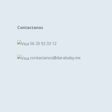
n
pueden
elegir
en
la
Contactanos
a
página
de
56 20 92 33 12
cto
producto
contactanos@darababy.mx