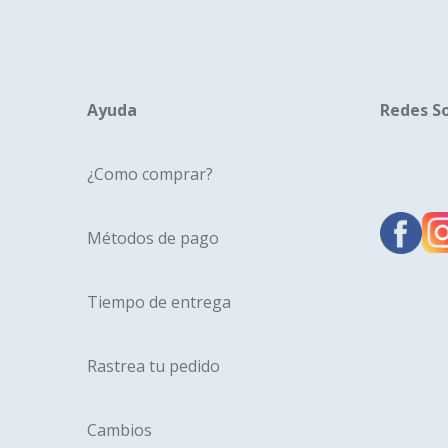
pueden
elegir
en
la
Ayuda
Redes So
página
de
¿Como comprar?
producto
Métodos de pago
Tiempo de entrega
Rastrea tu pedido
Cambios