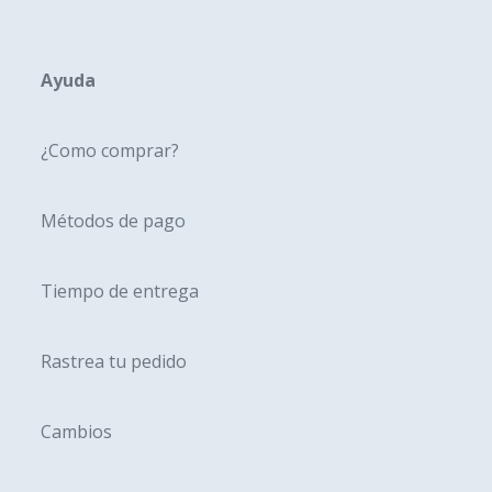
opciones
opcione
se
se
pueden
pueden
Ayuda
elegir
elegir
en
en
¿Como comprar?
la
la
página
página
Métodos de pago
de
de
producto
produc
Tiempo de entrega
Rastrea tu pedido
Cambios