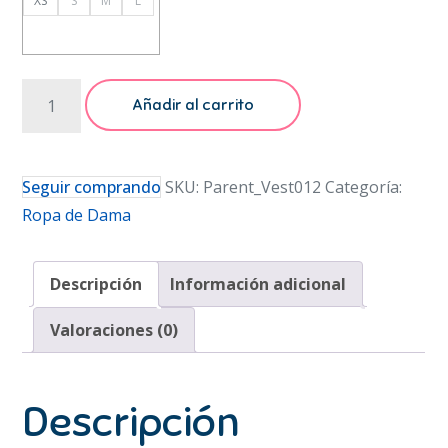
XS
S
M
L
Vestido
Añadir al carrito
Estapado
Casual
Playa
Seguir comprando
SKU:
Parent_Vest012
Categoría:
Dama
Ropa de Dama
Mujer
Espalda
Descripción
Información adicional
Descubierta
cantidad
Valoraciones (0)
Descripción