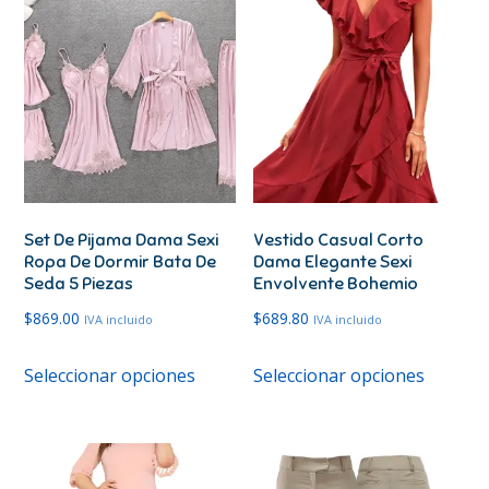
Set De Pijama Dama Sexi
Vestido Casual Corto
Ropa De Dormir Bata De
Dama Elegante Sexi
Seda 5 Piezas
Envolvente Bohemio
$
869.00
$
689.80
IVA incluido
IVA incluido
Este
Este
Seleccionar opciones
Seleccionar opciones
producto
produc
tiene
tiene
múltiples
múltipl
variantes.
variante