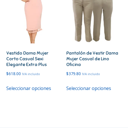
Las
Las
opciones
opcione
se
se
pueden
pueden
elegir
elegir
en
en
Vestido Dama Mujer
Pantalón de Vestir Dama
la
la
Corto Casual Sexi
Mujer Casual de Lino
página
página
Elegante Extra Plus
Oficina
de
de
$
618.00
$
379.80
IVA incluido
IVA incluido
producto
produc
Este
Este
Seleccionar opciones
Seleccionar opciones
producto
produc
tiene
tiene
múltiples
múltipl
variantes.
variante
Las
Las