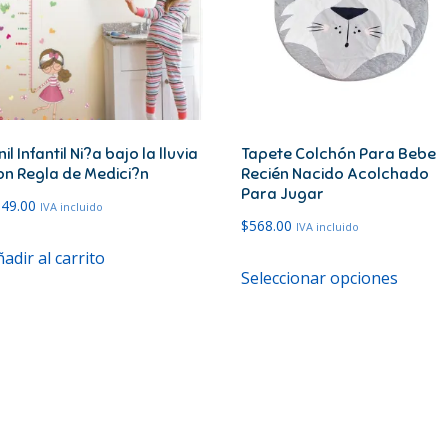
nil Infantil Ni?a bajo la lluvia
Tapete Colchón Para Bebe
on Regla de Medici?n
Recién Nacido Acolchado
Para Jugar
249.00
IVA incluido
$
568.00
IVA incluido
adir al carrito
Este
Seleccionar opciones
produ
tiene
múltip
variant
Las
opcion