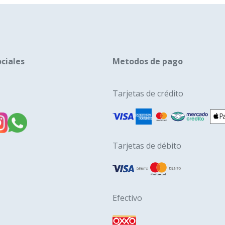
se
puede
elegir
en
la
ciales
Metodos de pago
págin
de
Tarjetas de crédito
produ
Tarjetas de débito
Efectivo