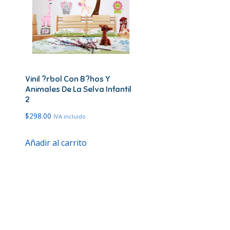
Vinil ?rbol Con B?hos Y
Animales De La Selva Infantil
2
$
298.00
IVA incluido
Añadir al carrito
cto
les
es.
es