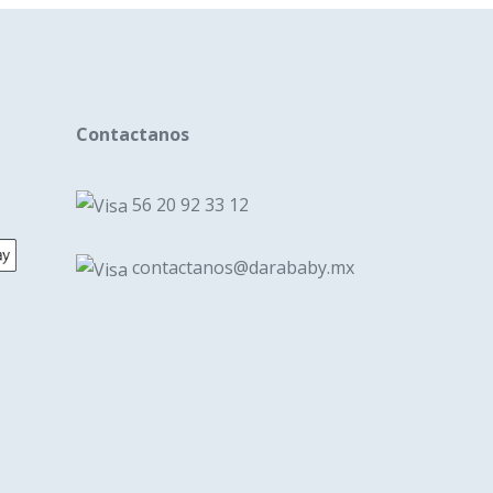
n
Contactanos
a
56 20 92 33 12
cto
contactanos@darababy.mx