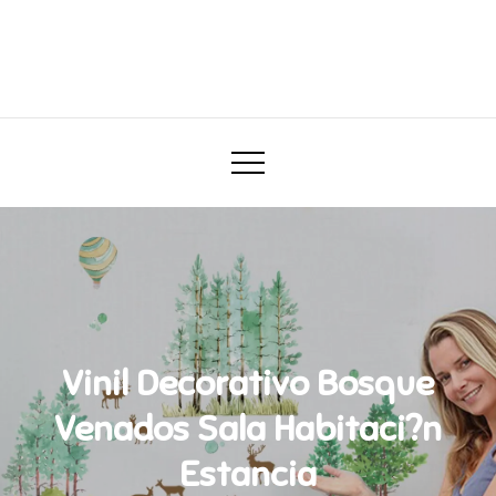
Skip
to
Darababy.mx
content
Todo para tu bebé
Vinil Decorativo Bosque
Venados Sala Habitaci?n
Estancia