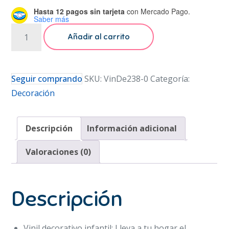
Hasta 12 pagos sin tarjeta
con Mercado Pago.
Saber más
Vinil
Añadir al carrito
Decorativo
Bosque
Venados
Seguir comprando
SKU:
VinDe238-0
Categoría:
Sala
Decoración
Habitaci?
n
Descripción
Información adicional
Estancia
cantidad
Valoraciones (0)
Descripción
Vinil decorativo infantil: Lleva a tu hogar el