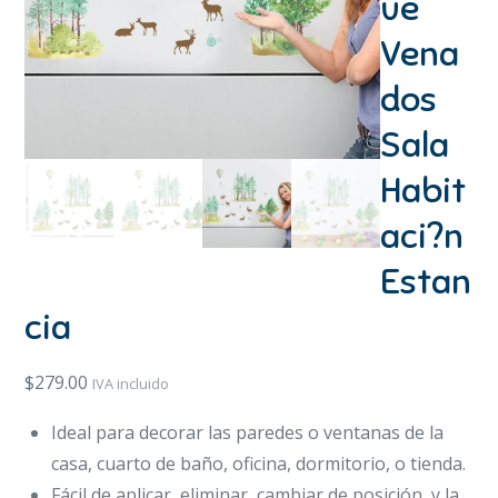
ue
Vena
dos
Sala
Habit
aci?n
Estan
cia
$
279.00
IVA incluido
Ideal para decorar las paredes o ventanas de la
casa, cuarto de baño, oficina, dormitorio, o tienda.
Fácil de aplicar, eliminar, cambiar de posición, y la