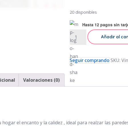
20 disponibles
Hasta 12 pagos sin tarj
Vinil
Añadir al car
Decorativo
Flores
Minimalista
Seguir comprando
SKU:
Vi
Sala
Comedor
icional
Valoraciones (0)
Recamara
cantidad
tu hogar el encanto y la calidez , ideal para realzar las parede