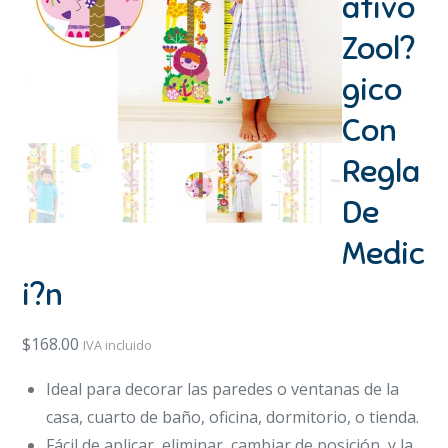
ativo
Zool?
gico
Con
Regla
De
Medic
i?n
$
168.00
IVA incluido
Ideal para decorar las paredes o ventanas de la
casa, cuarto de baño, oficina, dormitorio, o tienda.
Fácil de aplicar, eliminar, cambiar de posición, y la