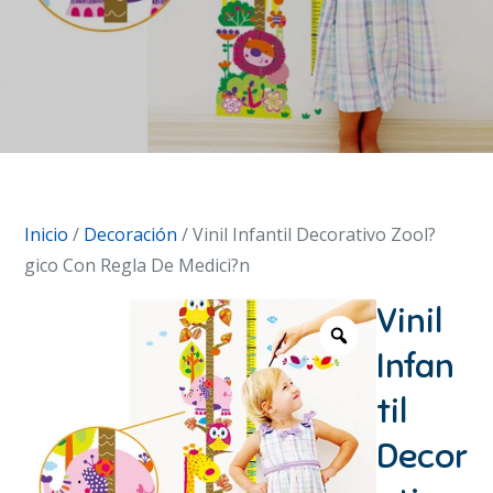
Inicio
/
Decoración
/ Vinil Infantil Decorativo Zool?
gico Con Regla De Medici?n
Vinil
Infan
til
Decor