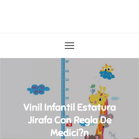
Skip
to
Darababy.mx
content
Todo para tu bebé
Vinil Infantil Estatura
Jirafa Con Regla De
Medici?n