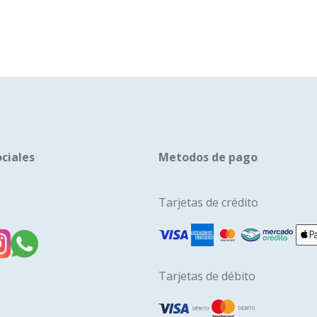
variantes.
variant
Las
Las
opciones
opcion
se
se
pueden
puede
elegir
elegir
en
en
la
la
ciales
Metodos de pago
página
págin
de
de
Tarjetas de crédito
producto
produ
Tarjetas de débito