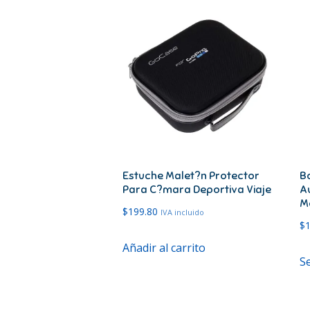
Estuche Malet?n Protector
Bo
Para C?mara Deportiva Viaje
Au
M
$
199.80
IVA incluido
$
Añadir al carrito
S