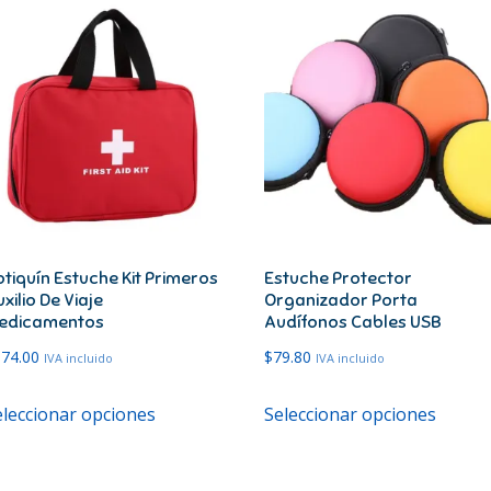
tiquín Estuche Kit Primeros
Estuche Protector
xilio De Viaje
Organizador Porta
edicamentos
Audífonos Cables USB
174.00
$
79.80
IVA incluido
IVA incluido
Este
Este
eleccionar opciones
Seleccionar opciones
producto
produ
tiene
tiene
múltiples
múltip