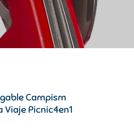
legable Campism
a Viaje Picnic4en1