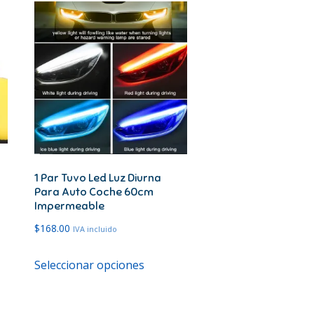
1 Par Tuvo Led Luz Diurna
Para Auto Coche 60cm
Impermeable
$
168.00
IVA incluido
Este
Seleccionar opciones
cto
producto
tiene
les
múltiples