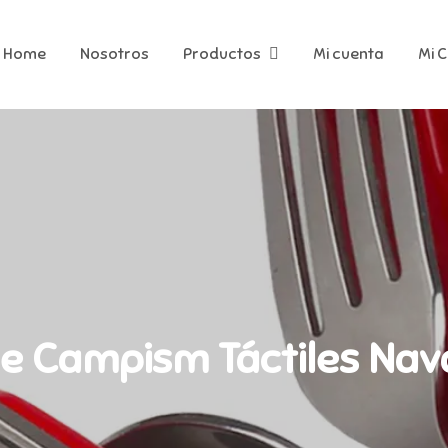
Home
Nosotros
Productos
Mi cuenta
Mi 
e Campism Táctiles Nava