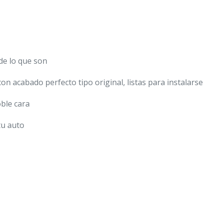
3d
cantidad
de lo que son
n acabado perfecto tipo original, listas para instalarse
oble cara
tu auto