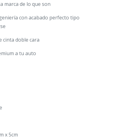
la marca de lo que son
eniería con acabado perfecto tipo
rse
ye cinta doble cara
emium a tu auto
e
m x 5cm