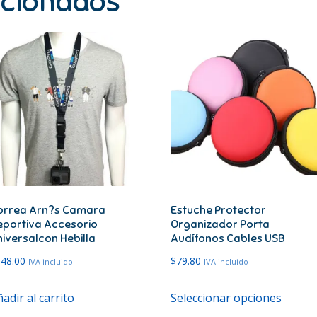
acionados
orrea Arn?s Camara
Estuche Protector
eportiva Accesorio
Organizador Porta
iversalcon Hebilla
Audífonos Cables USB
148.00
$
79.80
IVA incluido
IVA incluido
Este
adir al carrito
Seleccionar opciones
produ