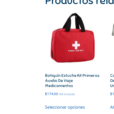
Productos rel
Botiquín Estuche Kit Primeros
C
Auxilio De Viaje
D
Medicamentos
Un
$
174.00
$
IVA incluido
Este
Seleccionar opciones
Añ
producto