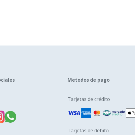
tiene
múltip
variant
Las
opcion
se
puede
elegir
en
la
ciales
Metodos de pago
págin
de
Tarjetas de crédito
produ
Tarjetas de débito