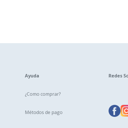
tiene
múltiples
variantes.
Las
opciones
se
pueden
elegir
en
la
Ayuda
Redes So
página
de
¿Como comprar?
producto
Métodos de pago