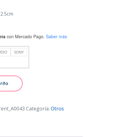
2.5cm
eta
con Mercado Pago.
Saber más
UDIO
SONY
rito
rent_A0043
Categoría:
Otros