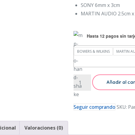
SONY 6mm x 3cm
MARTIN AUDIO 2.5cm x 
Hasta 12 pagos sin tarj
BOWERS & WILKINS
MARTIN A
Emblemas
Añadir al car
Autoadheribles
4
Pzas
Seguir comprando
SKU:
Pa
Accesorio
Bocina
icional
Valoraciones (0)
Aluminio