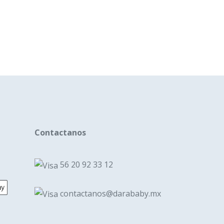
les
es.
es
n
Contactanos
a
56 20 92 33 12
cto
contactanos@darababy.mx