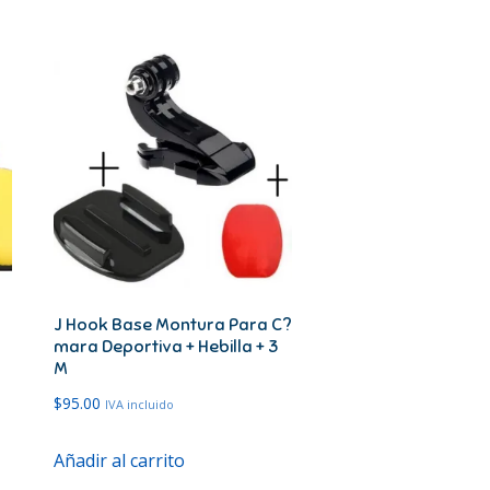
J Hook Base Montura Para C?
mara Deportiva + Hebilla + 3
M
$
95.00
IVA incluido
Añadir al carrito
cto