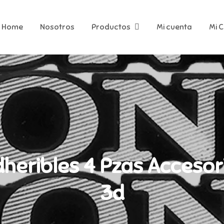
Home
Nosotros
Productos
Mi cuenta
Mi 
eribles 4 Pzas Accesori
3d